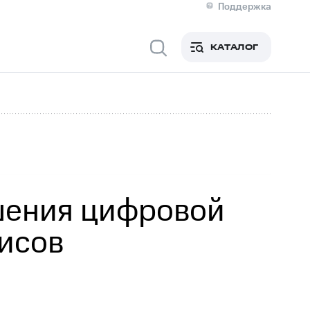
Поддержка
О МТС
кты
КАТАЛОГ
Медиа-центр
кты
Новости в регионе
Инвесторам и акционерам
ция акционерам
Документы
роль и аудит
Рынок акций
й
Описание
р
Реквизиты
Контакты
Устойчивое развитие
Комплаенс и деловая этика
На главную
шения цифровой
исов