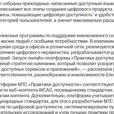
 собраны прикладные, написанные доступным язык
описывают все этапы создания цифрового продукта, 
1
ансы, повышающие цифровую доступность
и удобст
категорий пользователей, а значит максимально ра
лексные программы по поддержке инклюзивного со
жизни людей с особыми потребностями. В компании
рная среда в офисах и розничной сети, реализуютс
олению цифрового неравенства, разрабатываются 
орий. Запуск онлайн-платформы «Практики доступн
ной стратегии компании, который позволит ускорит
 доступных сервисов и приложений», ― рассказала
тветственности, разнообразию и инклюзивности Еле
тформе МТС «Практики доступности» соответствую
ости веб-контента WCAG, посвященному стандартам 
там контента. Дополнительно, платформа учитывает
ународных стандартах, для этого разработчики МТС
ов по цифровой доступности, систематизировали п
тельских исследований и учли лучшие практики п