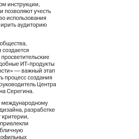
ом инструкции,
и позволяют учесть
во использования
сширить аудиторию
общества,
 создается
я просветительские
удобные ИТ-продукты
ости» ― важный этап
ь процесс создания
 руководитель Центра
на Серегина.
т международному
дизайна, разработке
 критерии,
 привлекли
убличную
рофильных