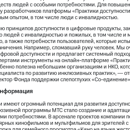
еств людей с особыми потребностями. Для повышен
ду разработчиков платформы «Практики доступност
ным опытом, в том числе люди с инвалидностью.
ю принципов доступности в цифровые продукты, з
о людей с инвалидностью и пожилых, в том числе и 
о, а также потребности пользователей, которые ис
аничения. Например, сломавший руку человек. Мы о
ифровой доступности и предлагает системный подхо
пертами инструменты на онлайн-платформе «Практи
бенно полезна небольшим организациям и НКО, кото
пециалиста по развитию инклюзивных практик», ― о
ктор Фонда поддержки слепоглухих «Со-единение» 
информация
 имеют огромный потенциал для развития доступн
юзивной программы МТС стало создание и адаптац
ыми потребностями. В арсенале проектов компании п
ярных кинофильмов и мультфильмов для зрителей с
рка для семейного просмотра «Кино на языке жесто