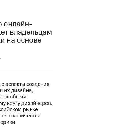
ю онлайн-
жет владельцам
и на основе
.
ые аспекты создания
и их дизайна,
 с особыми
му кругу дизайнеров,
ссийском рынке
ьшего количества
торики.