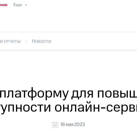
ании
Еще
ТС
Пресс-релизы
МТС о технологиях
ТС
История компании
Правовая информация
Конта
стижения
Интервью
Финансовая отчетность
Конта
 и отчеты
Новости
тивный секретарь
Раскрытие информации
Информа
ный кабинет акционера
Акционерный капитал
Конт
Порядок выкупа акций
Дивиденды
Рынок облигаци
 погашении именных облигаций
Другое
Регистрато
 платформу для повы
тупности онлайн-серв
18 мая 2023