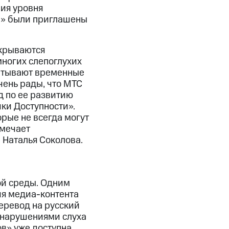
ия уровня
и» были приглашены
акрываются
многих слепоглухих
пытывают временные
чень рады, что МТС
д по ее развитию
ки Доступности».
рые не всегда могут
тмечает
Наталья Соколова.
ой среды. Одним
ия медиа-контента
еревод на русский
 нарушениями слуха
в» уже доступна