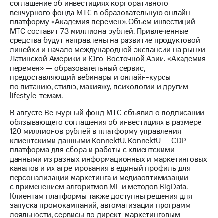
соглашение об инвестициях корпоративного
венчурного фонда МТС в образовательную онлайн-
платформу «Академия перемен». Объем инвестиций
МТС составит 73 миллиона рублей. Привлеченные
средства будут направлены на развитие продуктовой
линейки и начало международной экспансии на рынки
Латинской Америки и Юго-Восточной Азии. «Академия
перемен» — образовательный сервис,
предоставляющий вебинары и онлайн-курсы
по питанию, стилю, макияжу, психологии и другим
lifestyle-темам.
В августе Венчурный фонд МТС объявил о подписании
обязывающего соглашения об инвестициях в размере
120 миллионов рублей в платформу управления
клиентскими данными KonnektU. KonnektU — CDP-
платформа для сбора и работы с клиентскими
данными из разных информационных и маркетинговых
каналов и их агрегирования в единый профиль для
персонализации маркетинга и медиаоптимизации
с применением алгоритмов ML и методов BigData.
Клиентам платформы также доступны решения для
запуска промокампаний, автоматизации программ
лояльности, сервисы по директ-маркетинговым