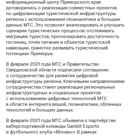
информационный центр Приморского края
Рынок
договорились о реализации совместных проектов
облигаций
по цифровизации туристической инфраструктуры
региона с использованием геоаналитики и больших
Описание
данных МТС. Это позволит анализировать и улучшать
Еврооблигации-2023
сценарии туристических процессов: отслеживать
Уведомление
миграцию туристов, прогнозировать достаточность
о
гостиниц, точек питания и объектов туристской
погашении
навигации, грамотно развивать туристический
именных
потенциал Приморья.
облигаций
Другое
В феврале 2021 года МТС и Правительство
Свердловской области подписали соглашение
Регистратор
о сотрудничестве для развития цифровой
Реквизиты
инфраструктуры региона. Ключевыми направлениями
Контакты
сотрудничества станет реализация региональных
йчивое развитие
инфраструктурных и социальных проектов
и деловая этика
с использованием цифровых технологий МТС
На главную
в области интернета вещей, геоаналитики, облачных
технологий и больших данных.
В феврале 2021 года МТС объявила о партнёрстве
киберспортивной команды Gambit Esports
и футбольного клуба «Монако». В рамках