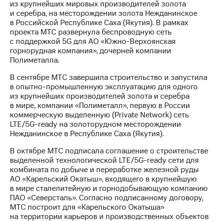
из крупнейших мировых производителей золота
и серебра, на месторождении золота Нежданинское
в Российской Республике Саха (Якутия). В рамках
проекта МТС развернула беспроводную сеть
с поддержкой 5G для АО «Южно-Верхоянская
горнорудная компания», дочерней компании
Полиметалла.
В сентябре МТС завершила строительство и запустила
в опытно-промышленную эксплуатацию для одного
из крупнейших производителей золота и серебра
в мире, компании «Полиметалл», первую в России
коммерческую выделенную (Private Network) сеть
LTE/5G-ready на золоторудном месторождении
Нежданинское в Республике Саха (Якутия).
В октябре МТС подписала соглашение о строительстве
выделенной технологической LTE/5G-ready сети для
комбината по добыче и переработке железной руды
АО «Карельский Окатыш», входящего в крупнейшую
в мире сталелитейную и горнодобывающую компанию
ПАО «Северсталь». Согласно подписанному договору,
МТС построит для «Карельского Окатыша»
на территории карьеров и производственных объектов