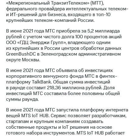
«Межрегиональный ТранзитТелеком» (МТТ),
федерального провайдера интеллектуальных телеком-
и ИТ-решений для бизнеса, входящего в топ-10
крупнейших телеком-компаний России.
В июне 2021 года МТС приобрела за 5,2 миллиарда
рублей с учетом чистого долга 100 процентов акций
ООО «ГДЦ Энерджи Групп», владеющего одним
из крупнейших в России центров обработки данных
GreenBushDC в Зеленоградском административном
округе Москвы.
В июне 2021 года МТС объявила об инвестициях
корпоративного венчурного фонда МТС в финтех-
платформу TalkBank. Общая сумма инвестиций
в раунде составит 218,36 миллиона рублей. Доля
инвестиций МТС составила более половины общей
суммы раунда.
В июне 2021 года МТС запустила платформу интернета
вещей MTS IoT HUB. Сервис позволяет разработчикам,
стартапам и крупным компаниям создавать
собственные продукты и IoT решения на основе
готового набора инструментов. MTS IoT HUB работает