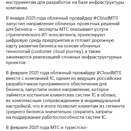
акционерам
инструментам для разработок на базе инфраструктуры
Документы
компании.
ПАО
"МТС"
В январе 2021 года облачный провайдер #CloudMTS
Собрания
запустил направление облачных проектных решений
акционеров
для бизнеса — эксперты МТС оказывают услуги
Личный
стратегического ИТ-консалтинга, проектируют
кабинет
цифровую среду предприятия и готовят дорожную
акционера
карту развития бизнеса на основе облачных
Акционерный
технологий (customer cloud journey), а также
капитал
занимаются реализацией сложных инфраструктурных
Контроль
проектов
и
В феврале 2021 года облачный провайдер #CloudMTS
аудит
вместе с компанией 1С, одним из ведущих российских
Рынок
разработчиков программного обеспечения для
акций
бизнеса, запустили новое направление, которое
займется хостингом клиентских систем 1С в облаке,
Описание
их комплексным сопровождением и индивидуальной
Программа
настройкой, что в итоге позволит клиентам из сегмента
приобретения
среднего бизнеса значительно сократить затраты
Порядок
на поддержание работоспособности систем 1С.
выкупа
акций
В феврале 2021 года МТС и туристско-
Дивиденды