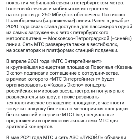
покрытия мобильной связи в петербургском метро.
Голосовой связью и мобильным интернетом
на скорости до 250 Мбит/сек обеспечена Лахтинско-
Правобережная («оранжевая») линия. Ранее в декабре
2020 года связь стала доступна для пассажиров одной
из самых загруженных веток петербургского
метрополитена — Московско-Петроградской («синей»)
линии. Сеть МТС развернута также в вестибюлях,
на эскалаторах и платформах станций подземки.
В апреле 2021 года «МТС Энтертейнмент»
и крупнейшая концертная площадка Поволжья «Казань
Экспо» подписали соглашение о сотрудничестве,
в рамках которого «МТС Энтертейнмент» будет
организовывать в «Казань Экспо» концерты
российских и мировых звезд, гастроли популярных
развлекательных шоу, а также развивать
технологическое оснащение площадки, в частности,
запустит покупку билетов на мероприятия площадки
без комиссий в сервисе МТС Live, специальные
предложения и привилегии экосистемы МТС для
зрителей концертов.
В мае 2021 года МТС и сеть АЗС «ЛУКОЙЛ» объявили