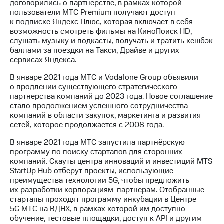
договорились о партнерстве, в рамках которой
пользователи МТС Premium получают доступ
Достижения
к подписке Яндекс Плюс, которая включает в себя
возможность смотреть фильмы на КиноПоиск HD,
Интервью
слушать музыку и подкасты, получать и тратить кешбэк
баллами за поездки на Такси, Драйве и других
Финансовая
сервисах Яндекса.
отчетность
В январе 2021 года МТС и Vodafone Group объявили
Контакты
о продлении существующего стратегического
партнерства компаний до 2023 года. Новое соглашение
Новости
стало продолжением успешного сотрудничества
в
компаний в области закупок, маркетинга и развития
регионе
сетей, которое продолжается с 2008 года.
м и акционерам
В январе 2021 года МТС запустила партнёрскую
Корпоративное
программу по поиску стартапов для сторонних
управление
компаний. Скауты центра инноваций и инвестиций MTS
StartUp Hub отберут проекты, использующие
Корпоративный
преимущества технологии 5G, чтобы предложить
секретарь
их разработки корпорациям-партнерам. Отобранные
Раскрытие
стартапы проходят программу инкубации в Центре
информации
5G МТС на ВДНХ, в рамках которой им доступно
Информация
обучение, тестовые площадки, доступ к API и другим