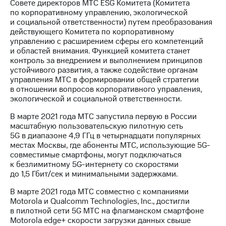
Совете директоров МТС ESG Комитета (Комитета
по корпоративному управлению, экологической
и социальной ответственности) путем преобразования
действующего Комитета по корпоративному
управлению с расширением сферы его компетенций
и областей внимания. Функцией комитета станет
контроль за внедрением и выполнением принципов
устойчивого развития, а также содействие органам
управления МТС в формировании общей стратегии
в отношении вопросов корпоративного управления,
экологической и социальной ответственности.
В марте 2021 года МТС запустила первую в России
масштабную пользовательскую пилотную сеть
5G в диапазоне 4,9 ГГц в четырнадцати популярных
местах Москвы, где абоненты МТС, использующие 5G-
совместимые смартфоны, могут подключаться
к безлимитному 5G-интернету со скоростями
до 1,5 Гбит/cек и минимальными задержками.
В марте 2021 года МТС совместно с компаниями
Motorola и Qualcomm Technologies, Inc., достигли
в пилотной сети 5G МТС на флагманском смартфоне
Motorola edge+ скорости загрузки данных свыше