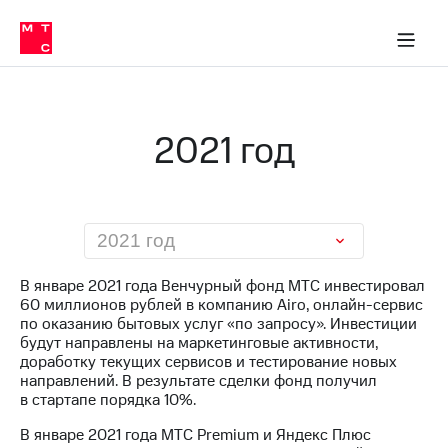
О
сторам и акционерам
Комплаенс и деловая этика
Устойчивое развитие
Медиа-центр
О МТС
О МТС
На главную
компании
О
компании
Стратегия
Стратегия
Карьера
2021 год
в МТС
Карьера
в МТС
Пресс-
релизы
История
компании
МТС
2021 год
о технологиях
Правовая
информация
В январе 2021 года Венчурный фонд МТС инвестировал
60 миллионов рублей в компанию Airo, онлайн-сервис
Контакты
по оказанию бытовых услуг «по запросу». Инвестиции
будут направлены на маркетинговые активности,
Медиа-центр
доработку текущих сервисов и тестирование новых
Пресс-
направлений. В результате сделки фонд получил
релизы
в стартапе порядка 10%.
МТС
В январе 2021 года МТС Premium и Яндекс Плюс
о технологиях