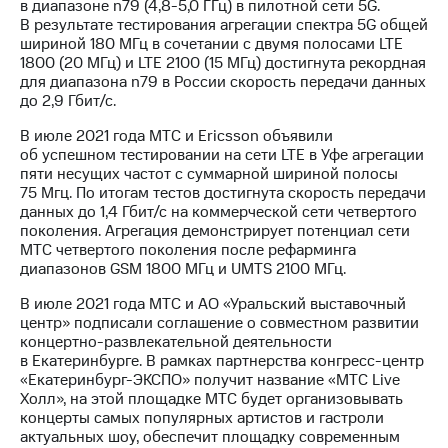
в диапазоне n79 (4,8-5,0 ГГц) в пилотной сети 5G.
В результате тестирования агрегации спектра 5G общей
шириной 180 МГц в сочетании с двумя полосами LTE
1800 (20 МГц) и LTE 2100 (15 МГц) достигнута рекордная
для диапазона n79 в России скорость передачи данных
до 2,9 Гбит/с.
В июле 2021 года МТС и Ericsson объявили
об успешном тестировании на сети LTE в Уфе агрегации
пяти несущих частот с суммарной шириной полосы
75 Мгц. По итогам тестов достигнута скорость передачи
данных до 1,4 Гбит/с на коммерческой сети четвертого
поколения. Агрегация демонстрирует потенциал сети
МТС четвертого поколения после рефарминга
диапазонов GSM 1800 МГц и UMTS 2100 МГц.
В июле 2021 года МТС и АО «Уральский выставочный
центр» подписали соглашение о совместном развитии
концертно-развлекательной деятельности
в Екатеринбурге. В рамках партнерства конгресс-центр
«Екатеринбург-ЭКСПО» получит название «МТС Live
Холл», на этой площадке МТС будет организовывать
концерты самых популярных артистов и гастроли
актуальных шоу, обеспечит площадку современным