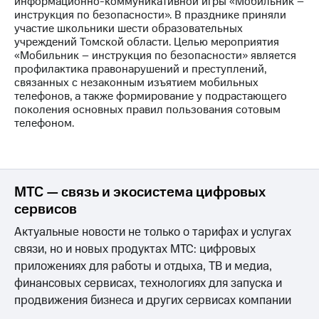
информационно-коммуникативной игры «Мобильник –
инструкция по безопасности». В празднике приняли
Достижения
участие школьники шести образовательных
учреждений Томской области. Целью мероприятия
Интервью
«Мобильник – инструкция по безопасности» является
профилактика правонарушений и преступлений,
Финансовая
связанных с незаконным изъятием мобильных
отчетность
телефонов, а также формирование у подрастающего
поколения основных правил пользования сотовым
Контакты
телефоном.
Новости
в
регионе
МТС — связь и экосистема цифровых
м и акционерам
сервисов
Корпоративное
управление
Актуальные новости не только о тарифах и услугах
связи, но и новых продуктах МТС: цифровых
Корпоративный
приложениях для работы и отдыха, ТВ и медиа,
секретарь
Раскрытие
финансовых сервисах, технологиях для запуска и
информации
продвижения бизнеса и других сервисах компании
Информация