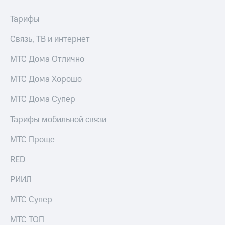
акционерам
Документы
Тарифы
ПАО
"МТС"
Связь, ТВ и интернет
Собрания
акционеров
МТС Дома Отлично
Личный
кабинет
акционера
МТС Дома Хорошо
Акционерный
капитал
МТС Дома Супер
Контроль
и
Тарифы мобильной связи
аудит
Рынок
МТС Проще
акций
RED
Описание
Программа
РИИЛ
приобретения
Порядок
МТС Супер
выкупа
акций
МТС ТОП
Дивиденды