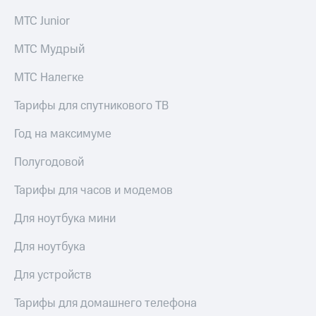
Рынок
МТС Junior
облигаций
Описание
МТС Мудрый
Еврооблигации-2023
Уведомление
МТС Налегке
о
погашении
Тарифы для спутникового ТВ
именных
облигаций
Год на максимуме
Другое
Полугодовой
Регистратор
Реквизиты
Тарифы для часов и модемов
Контакты
йчивое развитие
Для ноутбука мини
и деловая этика
На главную
Для ноутбука
Для устройств
Тарифы для домашнего телефона