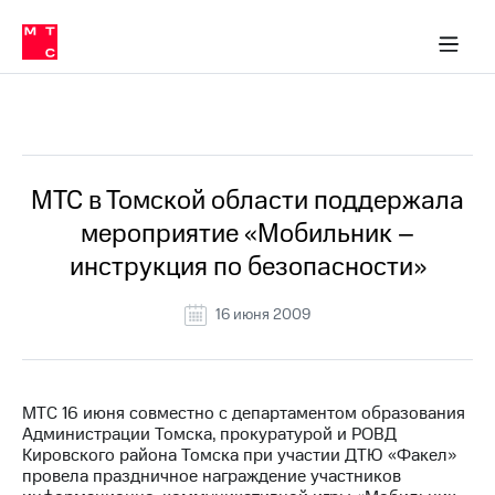
О
сторам и акционерам
Комплаенс и деловая этика
Устойчивое развитие
Медиа-центр
О МТС
О МТС
На главную
компании
О
компании
Стратегия
Стратегия
Все Новости
Карьера
в МТС
Карьера
в МТС
Пресс-
МТС в Томской области поддержала
релизы
История
мероприятие «Мобильник –
компании
МТС
инструкция по безопасности»
о технологиях
Правовая
информация
16 июня 2009
Контакты
Медиа-центр
Пресс-
МТС 16 июня совместно с департаментом образования
релизы
Администрации Томска, прокуратурой и РОВД
Кировского района Томска при участии ДТЮ «Факел»
МТС
провела праздничное награждение участников
о технологиях