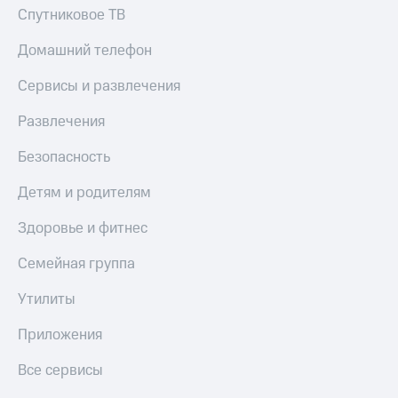
Спутниковое ТВ
Пополнить
номер
другого
Домашний телефон
оператора
Сервисы и развлечения
Оплата
интернета
Развлечения
и
ТВ
Безопасность
Переводы
Детям и родителям
с
телефона
Здоровье и фитнес
на карту
Семейная группа
МТС Pay
Утилиты
Оплата
по QR-
Приложения
коду
за границей
Все сервисы
тернет-магазин