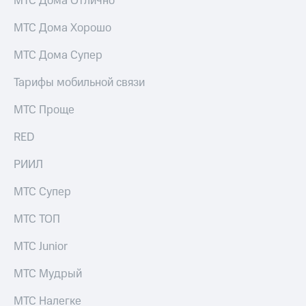
МТС Дома Отлично
Live
и не
только
МТС Дома Хорошо
Гудок
Безопасность
МТС Дома Супер
Мой
МТС
Финансы
Тарифы мобильной связи
Все
Детям
приложения
МТС Проще
и родителям
Инвестиции
RED
Здоровье
и фитнес
Получайте
РИИЛ
доход
Приложения
онлайн
от МТС
МТС Супер
Страхование
Акции
МТС ТОП
Покупка
полисов
Приложения
МТС Junior
онлайн
КИОН
Скидка 30%
МТС Мудрый
на связь
КИОН
Музыка
МТС Налегке
С картой