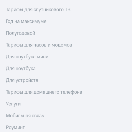
МТС
КИОН
Тарифы для спутникового ТВ
Деньги
Строки
МТС
Накопления
Год на максимуме
Live
Откладывайте
Полугодовой
Гудок
деньги
и получайте
Тарифы для часов и модемов
Мой
доход 15%
МТС
Акции
Для ноутбука мини
Условия
Все
пополнения
приложения
Для ноутбука
Финансы
Скидка
Инвестиции
Для устройств
30%
на связь
Получайте
Тарифы для домашнего телефона
доход
онлайн
Тарифы
Услуги
Страхование
RED,
РИИЛ
Мобильная связь
Покупка
и МТС Супер
полисов
дешевле
Роуминг
онлайн
при оплате