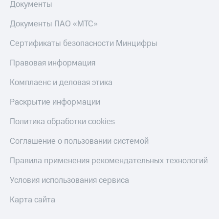
Смартфоны
Документы
Наушники
Документы ПАО «МТС»
и
колонки
Сертификаты безопасности Минцифры
Умные
Правовая информация
часы
и
Комплаенс и деловая этика
трекеры
Раскрытие информации
Умный
дом
Политика обработки cookies
Планшеты
Соглашение о пользовании системой
Акции
Правила применения рекомендательных технологий
и
скидки
Условия использования сервиса
Все
товары
Карта сайта