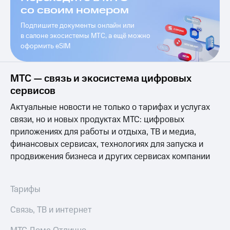
висы и подписки
Сертификаты
со своим номером
МТС
безопасности
Premium
Подпишите документы онлайн или
Всё
в cалоне экосистемы МТС, а ещё можно
Подписка
под
оформить eSIM
на гигабайты
рукой
интернета,
в Мой МТС
фильмы,
МТС — связь и экосистема цифровых
музыка
Посмотрите,
и многое
сервисов
что
другое
полезного
Актуальные новости не только о тарифах и услугах
Семейная
есть
группа
связи, но и новых продуктах МТС: цифровых
в нашем
приложениях для работы и отдыха, ТВ и медиа,
приложении
Скидка
финансовых сервисах, технологиях для запуска и
на тарифы,
КИОН
продвижения бизнеса и других сервисах компании
общие
подписки
КИОН
и услуги,
Музыка
доступ
Тарифы
к геолокации
КИОН
Кино,
Связь, ТВ и интернет
Строки
музыка,
книги