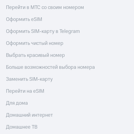
Скидка 30%
с карты
Перейти в МТС со своим номером
на связь
МТС Деньги
Оформить eSIM
С картой
Обзоры
МТС
товаров
Оформить SIM-карту в Telegram
Деньги
МТС
Скидки
Накопления
Оформить чистый номер
до 40%
на смартфоны
Откладывайте
Выбрать красивый номер
деньги
при
и получайте
Больше возможностей выбора номера
покупке
доход 15%
со связью
Платежи
МТС
Заменить SIM-карту
и
переводы
Перейти на eSIM
Пополнить
Для дома
номер
МТС
Домашний интернет
Настройки
Домашнее ТВ
автоплатежа